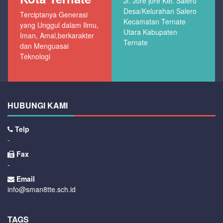
Jl. Jore jore Kel. Salero
Desa/Kelurahan Salero
Terciptanya Generasi
Kecamatan Ternate
yang Unggul dalam Ilmu,
Utara Kabupaten
Iman, Amal,berkarakter
Ternate
dan Menguasai
Teknologi
HUBUNGI KAMI
Telp
-
Fax
-
Email
info@sman8tte.sch.id
TAGS