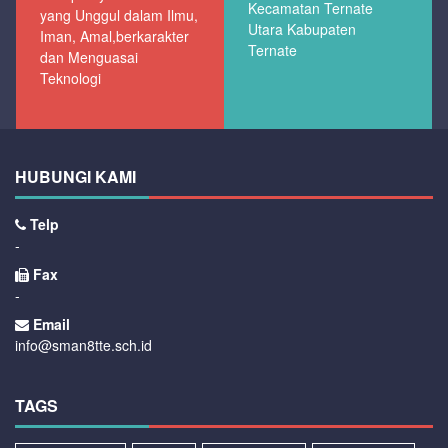
Kecamatan Ternate
yang Unggul dalam Ilmu,
Utara Kabupaten
Iman, Amal,berkarakter
Ternate
dan Menguasai
Teknologi
HUBUNGI KAMI
Telp
-
Fax
-
Email
info@sman8tte.sch.id
TAGS