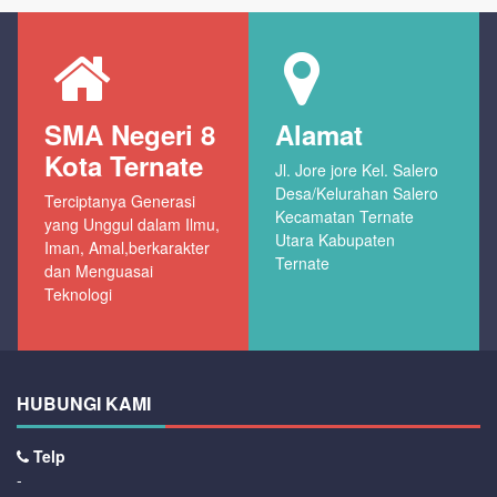
SMA Negeri 8
Alamat
Kota Ternate
Jl. Jore jore Kel. Salero
Desa/Kelurahan Salero
Terciptanya Generasi
Kecamatan Ternate
yang Unggul dalam Ilmu,
Utara Kabupaten
Iman, Amal,berkarakter
Ternate
dan Menguasai
Teknologi
HUBUNGI KAMI
Telp
-