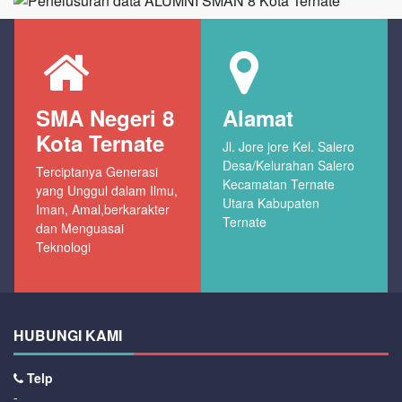
SMA Negeri 8
Alamat
Kota Ternate
Jl. Jore jore Kel. Salero
Desa/Kelurahan Salero
Terciptanya Generasi
Kecamatan Ternate
yang Unggul dalam Ilmu,
Utara Kabupaten
Iman, Amal,berkarakter
Ternate
dan Menguasai
Teknologi
HUBUNGI KAMI
Telp
-